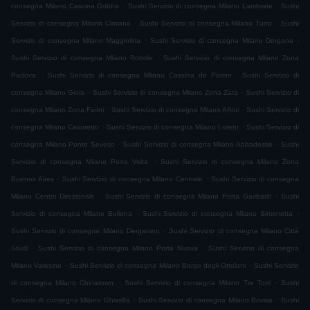
.
.
consegna Milano Cascina Gobba
Sushi Servizio di consegna Milano Lambrate
Sushi
.
.
Servizio di consegna Milano Cimiano
Sushi Servizio di consegna Milano Turro
Sushi
.
.
Servizio di consegna Milano Maggiolina
Sushi Servizio di consegna Milano Dergano
.
Sushi Servizio di consegna Milano Rottole
Sushi Servizio di consegna Milano Zona
.
.
Padova
Sushi Servizio di consegna Milano Cassina de Pomm
Sushi Servizio di
.
.
consegna Milano Gioia
Sushi Servizio di consegna Milano Zona Zara
Sushi Servizio di
.
.
consegna Milano Zona Farini
Sushi Servizio di consegna Milano Affori
Sushi Servizio di
.
.
consegna Milano Casoretto
Sushi Servizio di consegna Milano Loreto
Sushi Servizio di
.
.
consegna Milano Ponte Seveso
Sushi Servizio di consegna Milano Abbadesse
Sushi
.
Servizio di consegna Milano Porta Volta
Sushi Servizio di consegna Milano Zona
.
.
Buenos Aires
Sushi Servizio di consegna Milano Centrale
Sushi Servizio di consegna
.
.
Milano Centro Direzionale
Sushi Servizio di consegna Milano Porta Garibaldi
Sushi
.
.
Servizio di consegna Milano Bullona
Sushi Servizio di consegna Milano Simonetta
.
Sushi Servizio di consegna Milano Derganino
Sushi Servizio di consegna Milano Città
.
.
Studi
Sushi Servizio di consegna Milano Porta Nuova
Sushi Servizio di consegna
.
.
Milano Varesine
Sushi Servizio di consegna Milano Borgo degli Ortolani
Sushi Servizio
.
.
di consegna Milano Chinatown
Sushi Servizio di consegna Milano Tre Torri
Sushi
.
.
Servizio di consegna Milano Ghisolfa
Sushi Servizio di consegna Milano Bovisa
Sushi