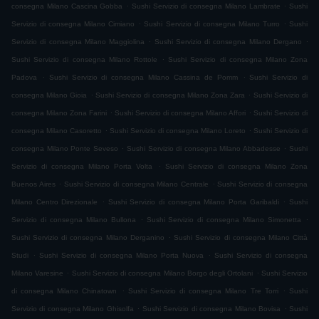
.
.
consegna Milano Cascina Gobba
Sushi Servizio di consegna Milano Lambrate
Sushi
.
.
Servizio di consegna Milano Cimiano
Sushi Servizio di consegna Milano Turro
Sushi
.
.
Servizio di consegna Milano Maggiolina
Sushi Servizio di consegna Milano Dergano
.
Sushi Servizio di consegna Milano Rottole
Sushi Servizio di consegna Milano Zona
.
.
Padova
Sushi Servizio di consegna Milano Cassina de Pomm
Sushi Servizio di
.
.
consegna Milano Gioia
Sushi Servizio di consegna Milano Zona Zara
Sushi Servizio di
.
.
consegna Milano Zona Farini
Sushi Servizio di consegna Milano Affori
Sushi Servizio di
.
.
consegna Milano Casoretto
Sushi Servizio di consegna Milano Loreto
Sushi Servizio di
.
.
consegna Milano Ponte Seveso
Sushi Servizio di consegna Milano Abbadesse
Sushi
.
Servizio di consegna Milano Porta Volta
Sushi Servizio di consegna Milano Zona
.
.
Buenos Aires
Sushi Servizio di consegna Milano Centrale
Sushi Servizio di consegna
.
.
Milano Centro Direzionale
Sushi Servizio di consegna Milano Porta Garibaldi
Sushi
.
.
Servizio di consegna Milano Bullona
Sushi Servizio di consegna Milano Simonetta
.
Sushi Servizio di consegna Milano Derganino
Sushi Servizio di consegna Milano Città
.
.
Studi
Sushi Servizio di consegna Milano Porta Nuova
Sushi Servizio di consegna
.
.
Milano Varesine
Sushi Servizio di consegna Milano Borgo degli Ortolani
Sushi Servizio
.
.
di consegna Milano Chinatown
Sushi Servizio di consegna Milano Tre Torri
Sushi
.
.
Servizio di consegna Milano Ghisolfa
Sushi Servizio di consegna Milano Bovisa
Sushi