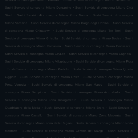
.
Sushi Servizio di consegna Milano Derganino
Sushi Servizio di consegna Milano Città
.
.
Studi
Sushi Servizio di consegna Milano Porta Nuova
Sushi Servizio di consegna
.
.
Milano Varesine
Sushi Servizio di consegna Milano Borgo degli Ortolani
Sushi Servizio
.
.
di consegna Milano Chinatown
Sushi Servizio di consegna Milano Tre Torri
Sushi
.
.
Servizio di consegna Milano Ghisolfa
Sushi Servizio di consegna Milano Bovisa
Sushi
.
.
Servizio di consegna Milano Comasina
Sushi Servizio di consegna Milano Bovisasca
.
.
Sushi Servizio di consegna Milano CityLife
Sushi Servizio di consegna Milano Cagnola
.
Sushi Servizio di consegna Milano Villapizzone
Sushi Servizio di consegna Milano Fiera
.
.
Sushi Servizio di consegna Milano Portello
Sushi Servizio di consegna Milano Quarto
.
.
Oggiaro
Sushi Servizio di consegna Milano Ortica
Sushi Servizio di consegna Milano
.
.
Porta Venezia
Sushi Servizio di consegna Milano San Marco
Sushi Servizio di
.
.
consegna Milano Sempione
Sushi Servizio di consegna Milano Acquabella
Sushi
.
Servizio di consegna Milano Zona Risorgimento
Sushi Servizio di consegna Milano
.
.
Quadrilatero della Moda
Sushi Servizio di consegna Milano Brera
Sushi Servizio di
.
.
consegna Milano Castello
Sushi Servizio di consegna Milano Zona Magenta
Sushi
.
Servizio di consegna Milano Zona delle Regioni
Sushi Servizio di consegna Milano Porta
.
.
Monforte
Sushi Servizio di consegna Milano Cerchia dei Navigli
Sushi Servizio di
.
.