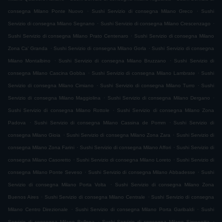
.
.
consegna Milano Ponte Nuovo
Sushi Servizio di consegna Milano Greco
Sushi
.
.
Servizio di consegna Milano Segnano
Sushi Servizio di consegna Milano Crescenzago
.
Sushi Servizio di consegna Milano Prato Centenaro
Sushi Servizio di consegna Milano
.
.
Zona Ca' Granda
Sushi Servizio di consegna Milano Gorla
Sushi Servizio di consegna
.
.
Milano Montalbino
Sushi Servizio di consegna Milano Bruzzano
Sushi Servizio di
.
.
consegna Milano Cascina Gobba
Sushi Servizio di consegna Milano Lambrate
Sushi
.
.
Servizio di consegna Milano Cimiano
Sushi Servizio di consegna Milano Turro
Sushi
.
.
Servizio di consegna Milano Maggiolina
Sushi Servizio di consegna Milano Dergano
.
Sushi Servizio di consegna Milano Rottole
Sushi Servizio di consegna Milano Zona
.
.
Padova
Sushi Servizio di consegna Milano Cassina de Pomm
Sushi Servizio di
.
.
consegna Milano Gioia
Sushi Servizio di consegna Milano Zona Zara
Sushi Servizio di
.
.
consegna Milano Zona Farini
Sushi Servizio di consegna Milano Affori
Sushi Servizio di
.
.
consegna Milano Casoretto
Sushi Servizio di consegna Milano Loreto
Sushi Servizio di
.
.
consegna Milano Ponte Seveso
Sushi Servizio di consegna Milano Abbadesse
Sushi
.
Servizio di consegna Milano Porta Volta
Sushi Servizio di consegna Milano Zona
.
.
Buenos Aires
Sushi Servizio di consegna Milano Centrale
Sushi Servizio di consegna
.
.
Milano Centro Direzionale
Sushi Servizio di consegna Milano Porta Garibaldi
Sushi
.
.
Servizio di consegna Milano Bullona
Sushi Servizio di consegna Milano Simonetta