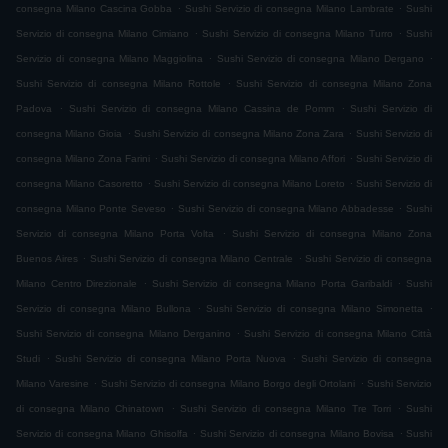
.
.
consegna Milano Cascina Gobba
Sushi Servizio di consegna Milano Lambrate
Sushi
.
.
Servizio di consegna Milano Cimiano
Sushi Servizio di consegna Milano Turro
Sushi
.
.
Servizio di consegna Milano Maggiolina
Sushi Servizio di consegna Milano Dergano
.
Sushi Servizio di consegna Milano Rottole
Sushi Servizio di consegna Milano Zona
.
.
Padova
Sushi Servizio di consegna Milano Cassina de Pomm
Sushi Servizio di
.
.
consegna Milano Gioia
Sushi Servizio di consegna Milano Zona Zara
Sushi Servizio di
.
.
consegna Milano Zona Farini
Sushi Servizio di consegna Milano Affori
Sushi Servizio di
.
.
consegna Milano Casoretto
Sushi Servizio di consegna Milano Loreto
Sushi Servizio di
.
.
consegna Milano Ponte Seveso
Sushi Servizio di consegna Milano Abbadesse
Sushi
.
Servizio di consegna Milano Porta Volta
Sushi Servizio di consegna Milano Zona
.
.
Buenos Aires
Sushi Servizio di consegna Milano Centrale
Sushi Servizio di consegna
.
.
Milano Centro Direzionale
Sushi Servizio di consegna Milano Porta Garibaldi
Sushi
.
.
Servizio di consegna Milano Bullona
Sushi Servizio di consegna Milano Simonetta
.
Sushi Servizio di consegna Milano Derganino
Sushi Servizio di consegna Milano Città
.
.
Studi
Sushi Servizio di consegna Milano Porta Nuova
Sushi Servizio di consegna
.
.
Milano Varesine
Sushi Servizio di consegna Milano Borgo degli Ortolani
Sushi Servizio
.
.
di consegna Milano Chinatown
Sushi Servizio di consegna Milano Tre Torri
Sushi
.
.
Servizio di consegna Milano Ghisolfa
Sushi Servizio di consegna Milano Bovisa
Sushi