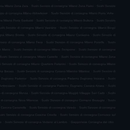
.
.
gna Milano Zona Zara
Sushi Servizio di consegna Milano Zona Farini
Sushi Servizio
.
.
izio di consegna Milano Abbadesse
Sushi Servizio di consegna Milano Porta Volta
.
.
na Milano Porta Garibaldi
Sushi Servizio di consegna Milano Bullona
Sushi Servizio
.
ushi Servizio di consegna Milano Varesine
Sushi Servizio di consegna Milano Borgo
.
.
egna Milano Bovisa
Sushi Servizio di consegna Milano Comasina
Sushi Servizio di
.
.
rvizio di consegna Milano Fiera
Sushi Servizio di consegna Milano Portello
Sushi
.
.
n Marco
Sushi Servizio di consegna Milano Sempione
Sushi Servizio di consegna
.
Sushi Servizio di consegna Milano Castello
Sushi Servizio di consegna Milano Zona
.
i Servizio di consegna Milano Quartiere Forlanini
Sushi Servizio di consegna Milano
.
.
gna Bresso
Sushi Servizio di consegna Cusano Milanino Milanino
Sushi Servizio di
.
.
no Dugnano Paderno
Sushi Servizio di consegna Paderno Dugnano Incirano
Sushi
.
.
 Ambrosiano
Sushi Servizio di consegna Paderno Dugnano Cassina Amata
Sushi
.
.
io di consegna Monza
Sushi Servizio di consegna Muggiò Villaggio San Carlo
Sushi
.
.
o di consegna Nova Milanese
Sushi Servizio di consegna Cormano Brusuglio
Sushi
.
.
 Cascina Cassinella
Sushi Servizio di consegna Varedo
Sushi Servizio di consegna
.
ushi Servizio di consegna Cascina Crivella
Sushi Servizio di consegna Cernusco sul
.
.
.
ro
Sushi Servizio di consegna Vedano al Lambro
Giapponese Consegna del cibo