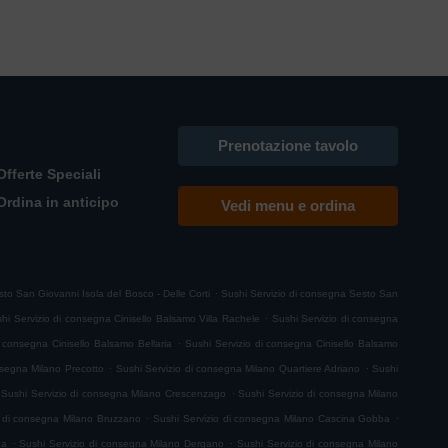
Prenotazione tavolo
Offerte Speciali
Ordina in anticipo
Vedi menu e ordina
.
to San Giovanni Isola del Bosco - Delle Corti
Sushi Servizio di consegna Sesto San
.
hi Servizio di consegna Cinisello Balsamo Villa Rachele
Sushi Servizio di consegna
.
i consegna Cinisello Balsamo Bellaria
Sushi Servizio di consegna Cinisello Balsamo
.
.
nsegna Milano Precotto
Sushi Servizio di consegna Milano Quartiere Adriano
Sushi
.
Sushi Servizio di consegna Milano Crescenzago
Sushi Servizio di consegna Milano
.
.
o di consegna Milano Bruzzano
Sushi Servizio di consegna Milano Cascina Gobba
.
.
na
Sushi Servizio di consegna Milano Dergano
Sushi Servizio di consegna Milano