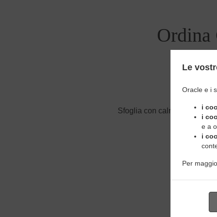
Ordina
Le vostr
Oracle e i s
Sì, siamo nel
i co
Sfoglia con calma il nostro me
i co
e a o
i co
conte
Per maggior