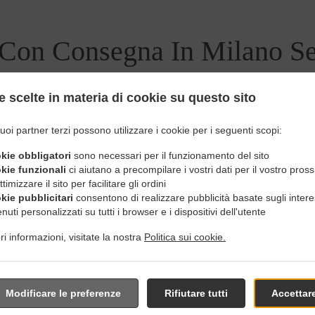
 Con Consegna In Milano S
e scelte in materia di cookie su questo sito
uoi partner terzi possono utilizzare i cookie per i seguenti scopi:
le vicinanze di Milano Sempione e siamo lieti di ricevere il tuo 
okie obbligatori
sono necessari per il funzionamento del sito
nu interattivo online e, quando sei pronto, effettua l'ordinazion
okie funzionali
ci aiutano a precompilare i vostri dati per il vostro pros
confermare il tuo ordine e darti un orario personalizzato.
ttimizzare il sito per facilitare gli ordini
okie pubblicitari
consentono di realizzare pubblicità basate sugli intere
nuti personalizzati su tutti i browser e i dispositivi dell'utente
i informazioni, visitate la nostra
Politica sui cookie.
Offerte Speciali
Modificare le preferenze
Rifiutare tutti
Accettare