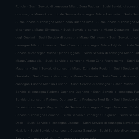
.
.
Rottole
Sushi Servizio di consegna Milano Zona Padova
Sushi Servizio di conse
.
.
di consegna Milano Affori
Sushi Servizio di consegna Milano Casoretto
Sushi Serv
.
Sushi Servizio di consegna Milano Zona Buenos Aires
Sushi Servizio di consegna M
.
.
di consegna Milano Simonetta
Sushi Servizio di consegna Milano Derganino
Sush
.
.
degli Ortolani
Sushi Servizio di consegna Milano Chinatown
Sushi Servizio di co
.
.
consegna Milano Bovisasca
Sushi Servizio di consegna Milano CityLife
Sushi Se
.
Servizio di consegna Milano Quarto Oggiaro
Sushi Servizio di consegna Milano Ort
.
.
Milano Acquabella
Sushi Servizio di consegna Milano Zona Risorgimento
Sushi Se
.
.
Magenta
Sushi Servizio di consegna Milano Zona delle Regioni
Sushi Servizio d
.
.
Guastalla
Sushi Servizio di consegna Milano Calvairate
Sushi Servizio di conseg
.
.
consegna Cusano Milanino Cusano
Sushi Servizio di consegna Cusano Milanino
.
Servizio di consegna Paderno Dugnano Dugnano
Sushi Servizio di consegna P
.
Servizio di consegna Paderno Dugnano Zona Produttiva Nord Est
Sushi Servizio 
.
.
Servizio di consegna Muggiò
Sushi Servizio di consegna Cologno Monzese
Sushi
.
.
Servizio di consegna Cormano
Sushi Servizio di consegna Brugherio
Sushi Serviz
.
.
Desio
Sushi Servizio di consegna Lissone
Sushi Servizio di consegna Novate Mi
.
.
Naviglio
Sushi Servizio di consegna Cascina Gaggiolo
Sushi Servizio di consegna 
.
Asiatico Consegna del cibo
Consegna cibo da asporto