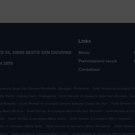
Links
ZE 55, 20099 SESTO SAN GIOVANNI
Menu
Prenotazioni tavoli
4 3859
Contattaci
.
consegna Sesto San Giovanni Rondinella - Baraggia - Restellone
Sushi Servizio di consegna Ses
.
.
ei Parchi - Cascina Gatti - Parpagliona
Sushi Servizio di consegna Sesto San Giovanni
Sus
.
.
 di Balsamo
Sushi Servizio di consegna Cinisello Balsamo Campo dei Fiori
Sushi Servizio d
.
.
a Milano Bicocca
Sushi Servizio di consegna Milano Villa San Giovanni
Sushi Servizio di co
.
.
.
uovo
Sushi Servizio di consegna Milano Greco
Sushi Servizio di consegna Milano Segnano
.
.
izio di consegna Milano Gorla
Sushi Servizio di consegna Milano Montalbino
Sushi Servizi
.
.
imiano
Sushi Servizio di consegna Milano Turro
Sushi Servizio di consegna Milano Maggioli