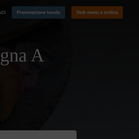
Prenotazione tavolo
Vedi menu e ordina
ACI
egna A