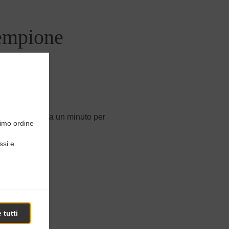
empione
ordine online.
e. Ci vorrà circa un minuto per
simo ordine
ssi e
 tutti