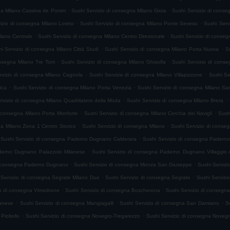
.
.
gna Milano Cassina de Pomm
Sushi Servizio di consegna Milano Gioia
Sushi Servizio di conse
.
.
izio di consegna Milano Loreto
Sushi Servizio di consegna Milano Ponte Seveso
Sushi Serv
.
.
ilano Centrale
Sushi Servizio di consegna Milano Centro Direzionale
Sushi Servizio di conseg
.
.
i Servizio di consegna Milano Città Studi
Sushi Servizio di consegna Milano Porta Nuova
S
.
.
nsegna Milano Tre Torri
Sushi Servizio di consegna Milano Ghisolfa
Sushi Servizio di cons
.
.
rvizio di consegna Milano Cagnola
Sushi Servizio di consegna Milano Villapizzone
Sushi Se
.
.
ica
Sushi Servizio di consegna Milano Porta Venezia
Sushi Servizio di consegna Milano Sa
.
.
rvizio di consegna Milano Quadrilatero della Moda
Sushi Servizio di consegna Milano Brera
.
.
i consegna Milano Porta Monforte
Sushi Servizio di consegna Milano Cerchia dei Navigli
Sush
.
.
na Milano Zona 1 Centro Storico
Sushi Servizio di consegna Milano
Sushi Servizio di conse
.
Sushi Servizio di consegna Paderno Dugnano Calderara
Sushi Servizio di consegna Pader
.
aderno Dugnano Palazzolo Milanese
Sushi Servizio di consegna Paderno Dugnano Villaggio
.
.
di consegna Paderno Dugnano
Sushi Servizio di consegna Monza San Giuseppe
Sushi Serviz
.
.
 Servizio di consegna Segrate Milano Due
Sushi Servizio di consegna Segrate
Sushi Servizi
.
.
io di consegna Vimodrone
Sushi Servizio di consegna Boscherona
Sushi Servizio di consegna
.
.
.
lanese
Sushi Servizio di consegna Mangiagalli
Sushi Servizio di consegna San Damiano
S
.
.
Pioltello
Sushi Servizio di consegna Novegro-Tregarezzo
Sushi Servizio di consegna Noveg