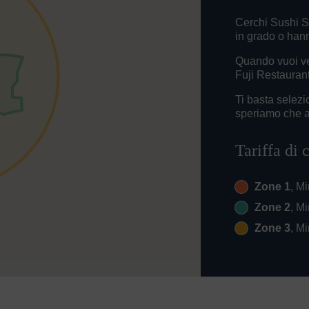
Cerchi Sushi S
in grado o hann
Quando vuoi ve
Fuji Restaurant
Ti basta selez
speriamo che ap
Tariffa di
Zone 1
, Mi
Zone 2
, Mi
Zone 3
, Mi