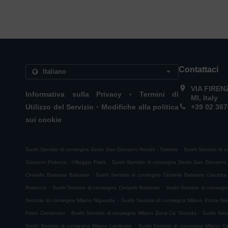
Contattaci
VIA FIREN
.
Informativa sulla Privacy
Termini di
MI, Italy
.
Utilizzo del Servizio
Modifiche alla politica
+39 02 367
sui cookie
.
Sushi Servizio di consegna Sesto San Giovanni Rondò - Torretta
Sushi Servizio di 
.
Giovanni Pelucca - Villaggio Falck
Sushi Servizio di consegna Sesto San Giovanni D
.
Cinisello Balsamo Balsamo
Sushi Servizio di consegna Cinisello Balsamo Crocetta
.
.
Robecco
Sushi Servizio di consegna Cinisello Balsamo
Sushi Servizio di consegn
.
Servizio di consegna Milano Niguarda
Sushi Servizio di consegna Milano Ponte N
.
.
Prato Centenaro
Sushi Servizio di consegna Milano Zona Ca' Granda
Sushi Serv
.
Sushi Servizio di consegna Milano Lambrate
Sushi Servizio di consegna Milano C